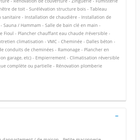
rture - Rénovation de couverture - Zinguerie - Fumisterie
être de toit - Surélévation structure bois - Tableau
 sanitaire - Installation de chaudière - Installation de
 - Sauna / Hammam - Salle de bain clé en main -
 Fioul - Plancher chauffant eau chaude /réversible -
ntretien climatisation - VMC - Cheminée - Dalles béton -
 de conduits de cheminées - Ramonage - Plancher en
ion garage, etc) - Empierrement - Climatisation réversible
que complète ou partielle - Rénovation plomberie
n dappartement / de maison - Petite maçonnerie -