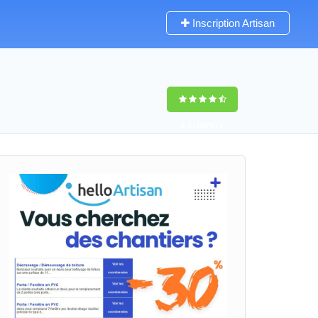
Inscription Artisan
9,5
(100%)
0
votes