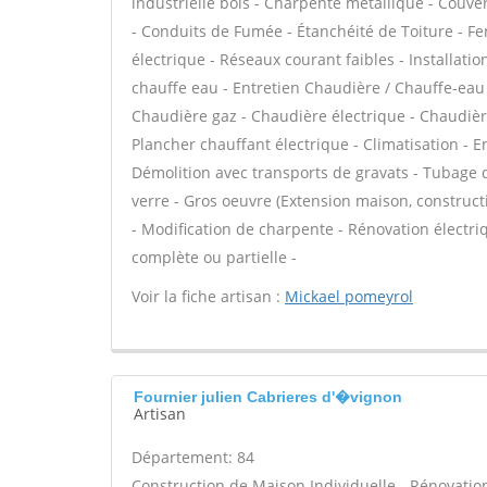
industrielle bois - Charpente métallique - Couve
- Conduits de Fumée - Étanchéité de Toiture - Fen
électrique - Réseaux courant faibles - Installation
chauffe eau - Entretien Chaudière / Chauffe-eau
Chaudière gaz - Chaudière électrique - Chaudière
Plancher chauffant électrique - Climatisation - E
Démolition avec transports de gravats - Tubage
verre - Gros oeuvre (Extension maison, construct
- Modification de charpente - Rénovation électri
complète ou partielle -
Voir la fiche artisan :
Mickael pomeyrol
Fournier julien Cabrieres d'�vignon
Artisan
Département: 84
Construction de Maison Individuelle - Rénovatio