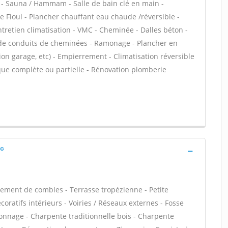
 - Sauna / Hammam - Salle de bain clé en main -
 Fioul - Plancher chauffant eau chaude /réversible -
ntretien climatisation - VMC - Cheminée - Dalles béton -
 de conduits de cheminées - Ramonage - Plancher en
ion garage, etc) - Empierrement - Climatisation réversible
que complète ou partielle - Rénovation plomberie
ac
ment de combles - Terrasse tropézienne - Petite
ratifs intérieurs - Voiries / Réseaux externes - Fosse
onnage - Charpente traditionnelle bois - Charpente