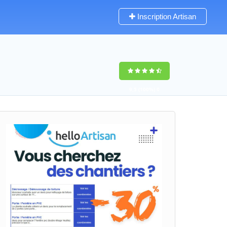
Inscription Artisan
9,5
(100%)
0
votes