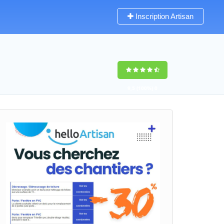
Inscription Artisan
9,5
(100%)
0
votes