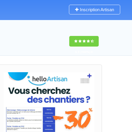
Inscription Artisan
9,5
(100%)
0
votes